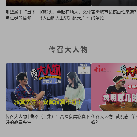
吉隆坡市长该由谁来选？ 一场关于权力归
那些属于“当下”的镜头，牵起在地人、文化
的争论
与社群的信仰——《大山脚大士爷》纪录片放
映会
传召大人物
传召大人物 | 曹格（上集）：高唱寂寞寂寞不
传召大人物 | 黄明志 |
好的寂寞先生
婚？