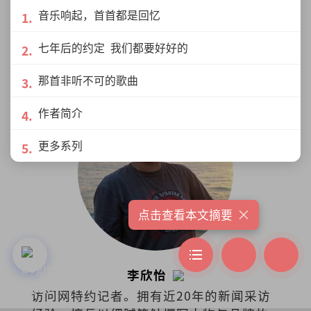
马俊泓，千禧有痣青年，自由的灵魂。新
音乐响起，首首都是回忆
纪元中文系毕业生，群议社社员、曼绒文
友会理事、新纪元校友会理事、隆雪华青
七年后的约定 我们都要好好的
理事。
展开更多
那首非听不可的歌曲
作者简介
更多系列
×
点击查看本文摘要
李欣怡
访问网特约记者。拥有近20年的新闻采访