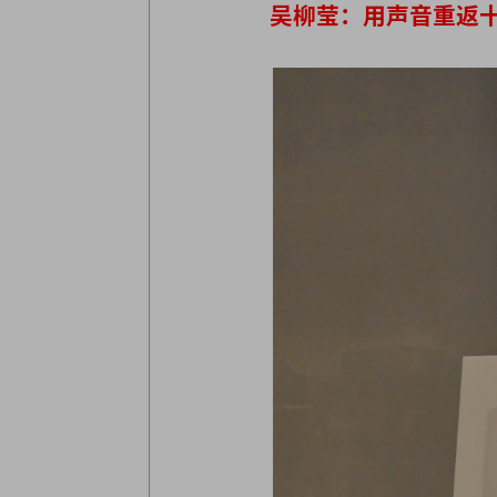
吴柳莹：用声音重返