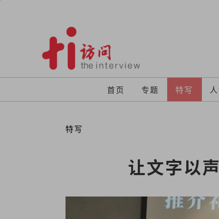
Skip
to
content
首页
专题
特写
人
特写
让文字以声