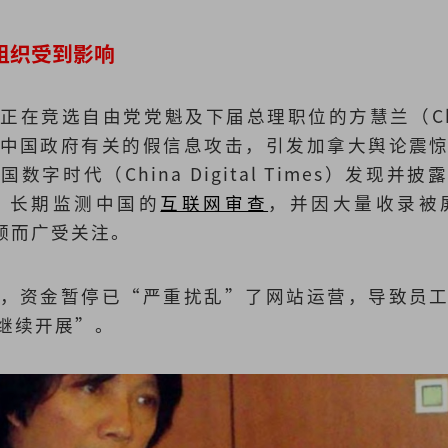
组织受到影响
在竞选自由党党魁及下届总理职位的方慧兰（Chrysti
中国政府有关的假信息攻击，引发加拿大舆论震
字时代（China Digital Times）发现
，长期监测中国的
互联网审查
，并因大量收录被
视频而广受关注。
，资金暂停已“严重扰乱”了网站运营，导致员
继续开展”。