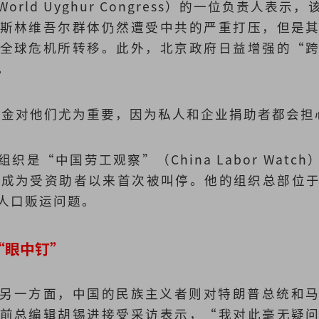
World Uyghur Congress）的一位负责人表
斯林维吾尔群体仍然遭受中共的严重打压，但是
全球危机所转移。此外，北京政府日益增强的“
。
的资金对他们尤为重要，因为私人和企业捐助者都会
织是“中国劳工观察”（China Labor Watc
3 年前成为受资助者以来首次被叫停。他的组织总部
人口贩运问题。
“眼中钉”
另一方面，中国的民族主义者则对特朗普总统和马
前总编辑胡锡进接受采访表示，“我对此毫无疑