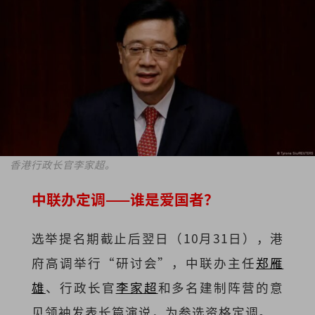
香港行政长官李家超。
中联办定调——谁是爱国者？
选举提名期截止后翌日（10月31日），港
府高调举行“研讨会”，中联办主任
郑雁
雄
、行政长官
李家超
和多名建制阵营的意
见领袖发表长篇演说，为参选资格定调。