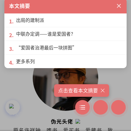
×
本文摘要
“理财钱庄”创办人，现为信贷咨询与债
务管理机构财务导师。拥有30年国内外行
出局的建制派
销、管理、个人理财经验。在过去15年主
讲超过千场讲座，参与300次的电视、电
展开更多
中联办定调——谁是爱国者？
台、报纸杂志、网络和线上访问。身兼首
席财务讲师、大学专业顾问。
“爱国者治港最后一块拼图”
更多系列
×
点击查看本文摘要
伪光头佬
原名许祥钟。嗜书、爱买书、爱藏书，致