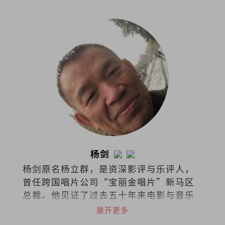
杨剑
杨剑原名杨立群，是资深影评与乐评人，
曾任跨国唱片公司“宝丽金唱片”新马区
总裁。他见证了过去五十年来电影与音乐
演变，是流行娱乐的活字典。
展开更多