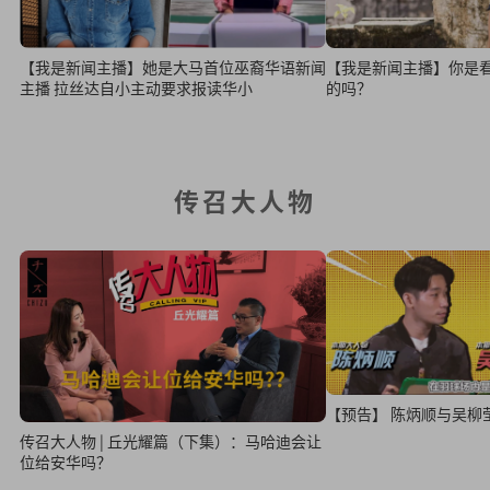
【我是新闻主播】她是大马首位巫裔华语新闻
【我是新闻主播】你是
主播 拉丝达自小主动要求报读华小
的吗？
传召大人物
【预告】 陈炳顺与吴柳
传召大人物 | 丘光耀篇（下集）：马哈迪会让
位给安华吗？