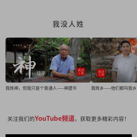
我没人姓
我姓神，但我只是个普通人——神建华
我姓乡——他们都叫我乡
YouTube频道
关注我们的
，获取更多精彩内容！