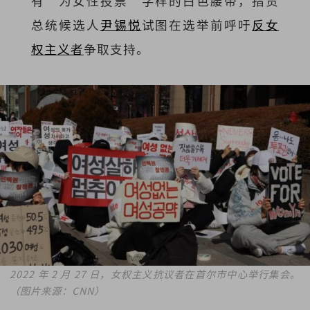
有“为女性投票”字样的白色腰带，指责
总统候选人
尹锡悦
试图在选举前呼吁
反女
权主义者
争取支持。
2022 年 2 月 27 日，女权主义抗议者在首尔市中心举行集会。
（图片来源：CNN）