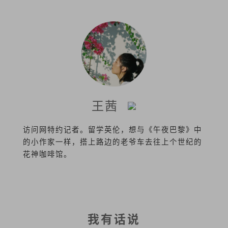
王茜
访问网特约记者。留学英伦，想与《午夜巴黎》中
的小作家一样，搭上路边的老爷车去往上个世纪的
花神咖啡馆。
我有话说