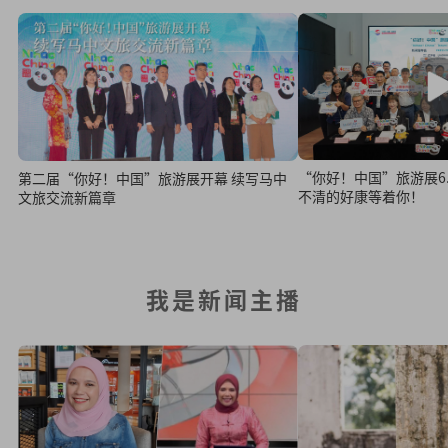
“你好！中国”旅游展6.1
第二届“你好！中国”旅游展开幕 续写马中
不清的好康等着你！
文旅交流新篇章
我是新闻主播