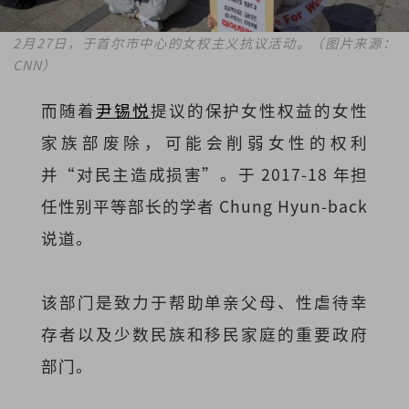
2月27日，于首尔市中心的女权主义抗议活动。（图片来源：
CNN）
而随着
尹锡悦
提议的保护女性权益的女性
家族部废除，可能会削弱女性的权利
并“对民主造成损害”。于 2017-18 年担
任性别平等部长的学者 Chung Hyun-back
说道。
该部门是致力于帮助单亲父母、性虐待幸
存者以及少数民族和移民家庭的重要政府
部门。