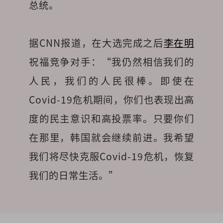
总统。

据CNN报道，在大选完成之后
李在明
祝福竞争对手：“我仍然相信我们的
人民，我们的人民很棒。即使在
Covid-19危机期间，你们也表现出高
度的民主意识和高投票率。只要你们
在那里，韩国就会继续前进。我希望
我们将尽快克服Covid-19危机，恢复
我们的日常生活。”