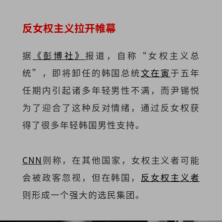
反女权主义拉开帷幕
据
《彭博社》
报道，自称“女权主义总
统”，即将卸任的韩国总统
文在寅
于五年
任期内引起诸多年轻男性不满，而尹锡悦
为了迎合了这种反对情绪，通过反女权获
得了很多年轻韩国男性支持。
CNN
则称，在其他国家，女权主义者可能
会被政客忽视，但在韩国，
反女权主义者
则形成一个强大的选民集团。