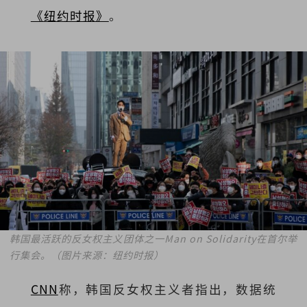
《纽约时报》
。
韩国最活跃的反女权主义团体之一Man on Solidarity在首尔举
行集会。（图片来源：纽约时报）
CNN
称，韩国反女权主义者指出，数据统