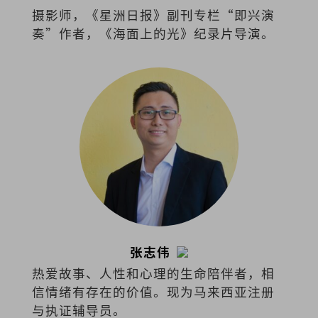
摄影师，《星洲日报》副刊专栏“即兴演
奏”作者，《海面上的光》纪录片导演。
张志伟
热爱故事、人性和心理的生命陪伴者，相
信情绪有存在的价值。现为马来西亚注册
与执证辅导员。