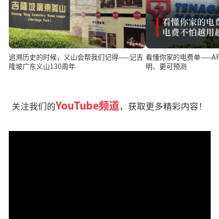
追溯历史的时候，义山会帮我们记得——记吉
看懂你家的电费单——A
隆坡广东义山130周年
明、更可预测
YouTube频道
关注我们的
，获取更多精彩内容！