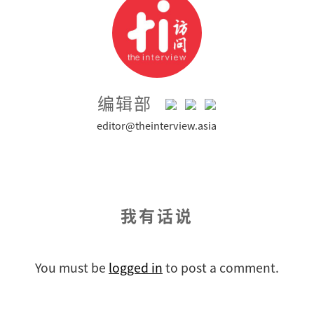
编辑部
editor@theinterview.asia
我有话说
You must be
logged in
to post a comment.