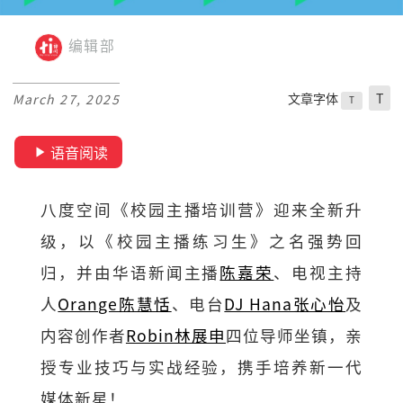
编辑部
文章字体
T
March 27, 2025
T
语音阅读
八度空间《校园主播培训营》迎来全新升
级，以《校园主播练习生》之名强势回
归，并由华语新闻主播
陈嘉荣
、电视主持
人
Orange陈慧恬
、电台
DJ Hana张心怡
及
内容创作者
Robin林展申
四位导师坐镇，亲
授专业技巧与实战经验，携手培养新一代
媒体新星！