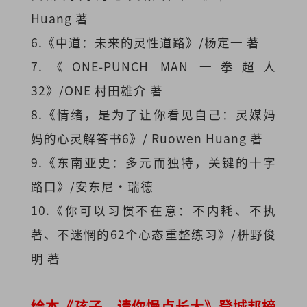
Huang 著
6.《中道：未来的灵性道路》/杨定一 著
7.《ONE-PUNCH MAN 一拳超人
32》/ONE 村田雄介 著
8.《情绪，是为了让你看见自己：灵媒妈
妈的心灵解答书6》/ Ruowen Huang 著
9.《东南亚史：多元而独特，关键的十字
路口》/安东尼·瑞德
10.《你可以习惯不在意：不内耗、不执
著、不迷惘的62个心态重整练习》/枡野俊
明 著
绘本《孩子，请你慢点长大》登城邦榜