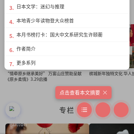
日本文学：迷幻与推理
原乡柔情
本地青少年读物登大众榜首
本月书榜打卡：国大中文系研究生许颐蘅
作者简介
更多系列
“情牵原乡继承美好” 万富山庄赞助呈献
槟城新年独
《原乡柔情》3.29启播
×
点击查看本文摘要
专栏