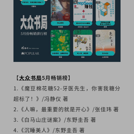
【
大众书局
5月畅销榜】
1.《魔豆棉花糖52-牙医先生，你害我糖分
超标了！》/冯静仪 著
2.《人嘛，最重要的就是开心》/张佳玮 著
3.《白马山庄谜案》/东野圭吾 著
4.《沉睡美人》/东野圭吾 著