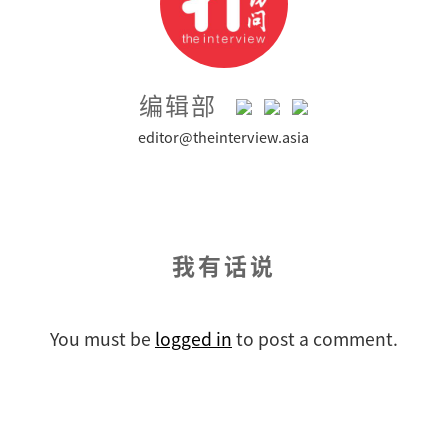
编辑部
editor@theinterview.asia
我有话说
You must be
logged in
to post a comment.