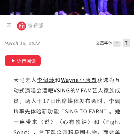
文
编辑部
文章字体
T
March 19, 2023
T
语音阅读
大马艺人
李佩玲
和
Wayne小唐哥
获选为互
动式演唱会酒吧
VSING
的V FAM艺人家族成
员，两人于17日出席媒体发布会时，李佩
玲率先体验新功能“SING TO EARN”。她
一连带来〈说〉〈心有独钟〉和〈Fight
Song〉，台下观众则积极刷礼物，而她单