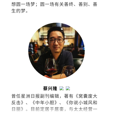
想圆一场梦；圆一场有关善终、善别、善
生的梦。
蔡兴隆
曾任星洲日报副刊编辑，著有《窝囊废大
反击》、《中年小胆》、《你说小城风和
日丽》。目前定居于居銮，与太太经营一