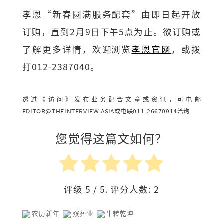
孝恩“新春圆满服务配套”由即日起开放
订购，直到2月9日下午5点为止。欲订购或
了解更多详情，欢迎浏览
孝恩官网
，或拨
打012-2387040。
透过《访问》发布业务配合文章或资讯，可电邮
EDITOR@THEINTERVIEW.ASIA
或电联011-26670914洽询
您觉得这篇文如何？
评级
5
/ 5. 评分人数:
2
农历新年
殡葬业
牛转乾坤