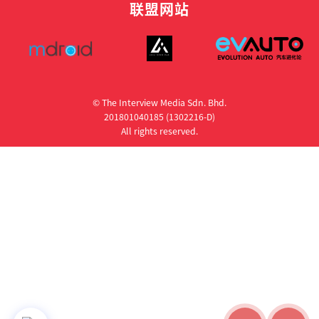
联盟网站
© The Interview Media Sdn. Bhd.
201801040185 (1302216­-D)
All rights reserved.