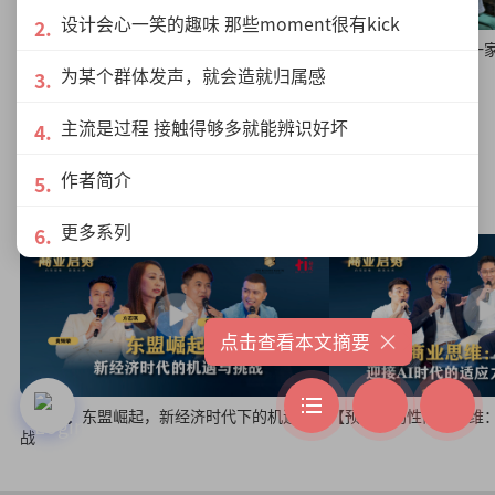
设计会心一笑的趣味 那些moment很有kick
企业适应SST扩征了吗？ 2025年税务改革民
彭顺：自得其乐地开一
间落实现状追踪
为某个群体发声，就会造就归属感
主流是过程 接触得够多就能辨识好坏
绿盛世峰会商业启势
作者简介
更多系列
×
点击查看本文摘要
【预告】东盟崛起，新经济时代下的机遇与挑
【预告】韧性商业思维：
战