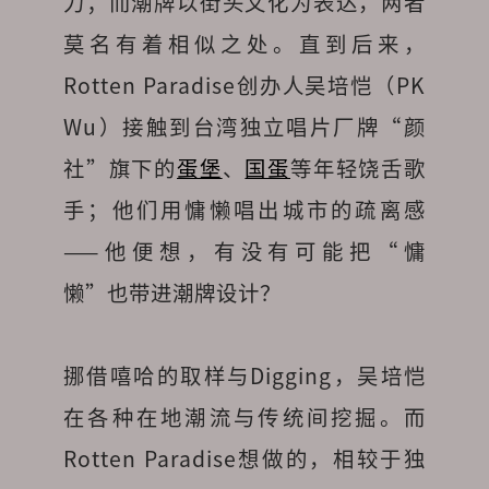
力；而潮牌以街头文化为表达，两者
莫名有着相似之处。直到后来，
Rotten Paradise创办人吴培恺（PK 
Wu）接触到台湾独立唱片厂牌“颜
社”旗下的
蛋堡
、
国蛋
等年轻饶舌歌
手；他们用慵懒唱出城市的疏离感
——他便想，有没有可能把“慵
懒”也带进潮牌设计？
挪借嘻哈的取样与Digging，吴培恺
在各种在地潮流与传统间挖掘。而
Rotten Paradise想做的，相较于独