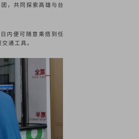
体团，共同探索高雄与台
，三日内便可随意乘搭到任
项交通工具。