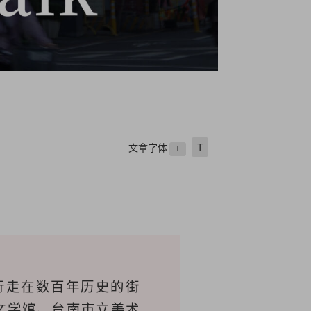
文章字体
T
T
。行走在数百年历史的街
文学馆、台南市立美术