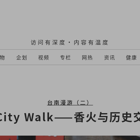
访问有深度·内容有温度
物
企划
视频
专栏
网热
资讯
健康
台南漫游（二）
ity Walk——香火与历