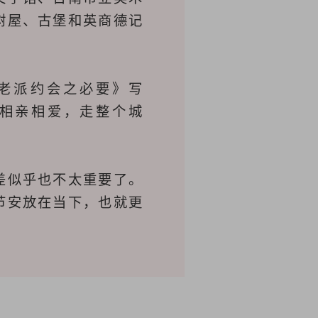
树屋、古堡和英商德记
老派约会之必要》写
心相亲相爱，走整个城
差似乎也不太重要了。
节安放在当下，也就更