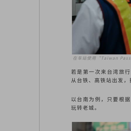
在车站使用“Taiwan 
若是第一次来台湾旅行
从台铁、高铁站出发，
以台南为例，只要根据
玩转老城。