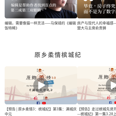
房产与现代人的幸福感
编辑，需要像猫一样灵活——马保靖的《编辑
盟大马主席俞贵狮
饭特稀》
原乡柔情槟城纪
【预告 | 原乡柔情3：槟城纪】第3集：满城庆
【预告】走过槟城先贤开
中元
—槟城纪》第一集3.28