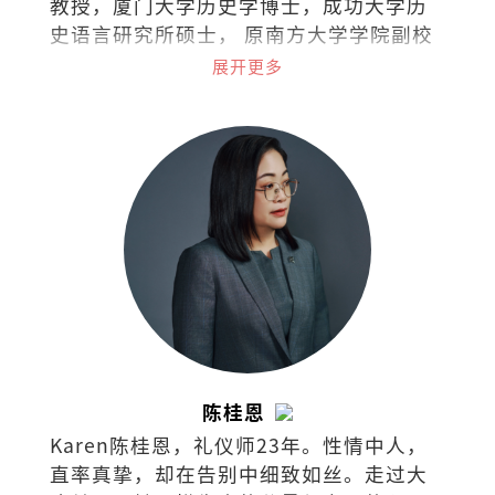
教授，厦门大学历史学博士，成功大学历
史语言研究所硕士， 原南方大学学院副校
长。著有著作有《乡土. 饮食.与记忆：跨
展开更多
南洋田野笔记》（2025）、《海洋与南
洋：海南人的历史与文化》、《小国崛
起：满剌加与明代朝贡体制》、《边缘评
论：文化漫步》、《边缘评论：吾土吾
民》、《文化新山：华人社会文化研
究》、《古代马中文化交流史论集》、
《本土与中国学术论文集》等作品。
陈桂恩
Karen陈桂恩，礼仪师23年。性情中人，
直率真挚，却在告别中细致如丝。走过大