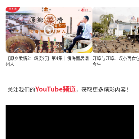
【原乡柔情2：霹雳行】第4集｜傍海而居潮
开埠与旺埠、叹茶再食
州人
今生
YouTube频道
关注我们的
，获取更多精彩内容！