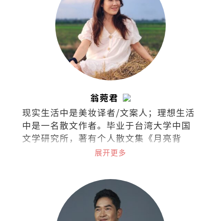
翁菀君
现实生活中是美妆译者/文案人；理想生活
中是一名散文作者。毕业于台湾大学中国
文学研究所，著有个人散文集《月亮背
面》和《文字烧》。喜欢跑步、放空、撸
展开更多
猫、旅行、美食、听海、听歌、看剧、看
书，爱面包也爱梦想，集所有矛盾于一身
的困惑之人。