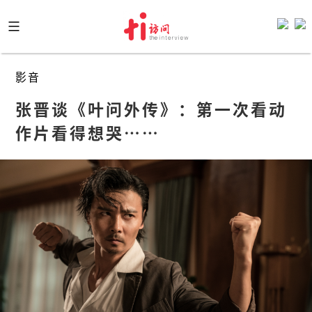
Skip
to
content
影音
张晋谈《叶问外传》：第一次看动
作片看得想哭……