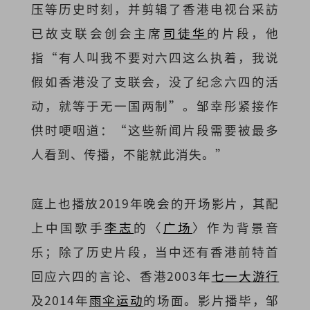
压等历史时刻，并剪辑了香港电视台采訪
已故支联会创会主席
司徒华
的片段，他
指“有人叫我不要对六四这么执着，我说
假如香港没了支联会，没了纪念六四的活
动，就等于无一国两制”。邹幸彤紧接作
供时哽咽道：“这些新闻片段需要被最多
人看到、传播，不能就此消失。”
庭上也播放2019年晚会的开场影片，其配
上中国歌手
李志
的〈
广场
〉作为背景音
乐；除了历史片段，当中还有香港前特首
回应六四的言论、香港2003年
七一大游行
及2014年
雨伞运动
的场面。影片播毕，邹