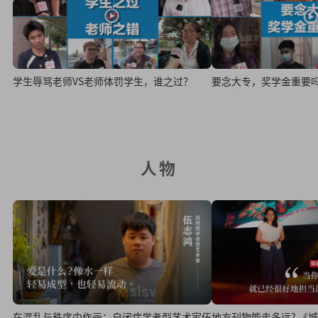
学生辱骂老师VS老师体罚学生，谁之过？
要念大专，奖学金重要
人物
地方刊物能走多远? 《城视报》主编张丽珠的
在混乱与秩序中作画：自闭症学者型艺术家伍