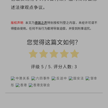
述法律观点争议。
版权声明
本文乃
德国之声
特别授权刊登之内容，未经许可请不
得擅自使用。任何不当行为都将导致追偿，并受到刑事追究。
您觉得这篇文如何？
评级
5
/ 5. 评分人数:
3
中港关系
六四事件
反送中
国安法
邹幸
彤
香港
香港支联会