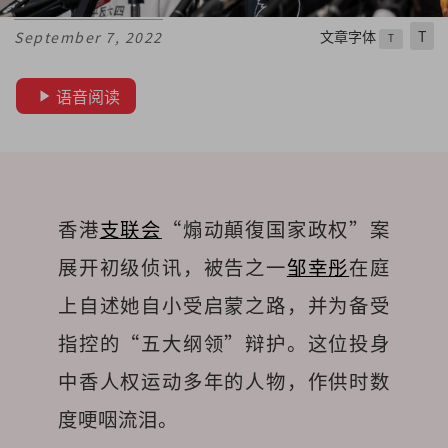
文章字体
T
September 7, 2022
T
语音阅读
香港
支联会
“煽动顛復国家政权”案
展开初级侦讯，被告之一
邹幸彤
在庭
上自述她自小受启蒙之路，并为备受
指控的“五大纲领”辩护。这位投身
中香人权运动多年的人物，作供时数
度哽咽流泪。