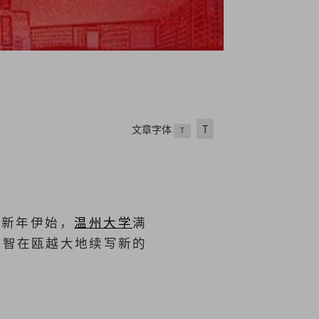
文章字体
T
T
。新年伊始，
温州大学
满
才智在瓯越大地续写新的