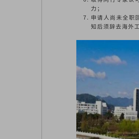
力；
申请人尚未全职回
知后须辞去海外