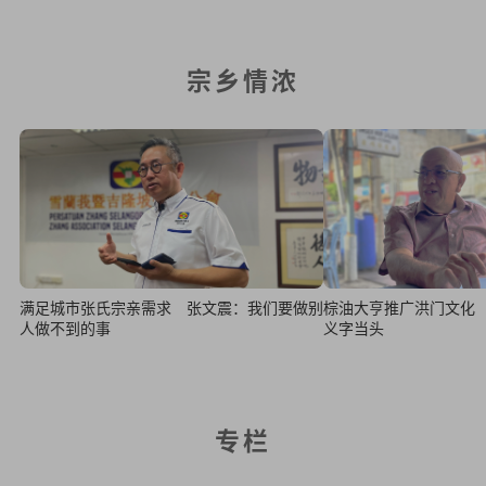
宗乡情浓
满足城市张氏宗亲需求 张文震：我们要做别
棕油大亨推广洪门文化
人做不到的事
义字当头
专栏