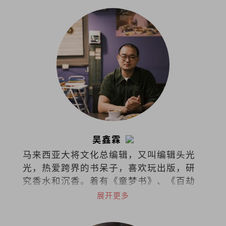
吴鑫霖
马来西亚大将文化总编辑，又叫编辑头光
光，热爱跨界的书呆子，喜欢玩出版，研
究香水和沉香。着有《童梦书》、《百劫
华光》和《不愁此时春光》，最近在不同
展开更多
的领域漫游。