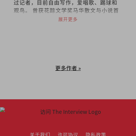
过记者，目前自由写作，爱唱歌、踢球和
观鸟。 曾获花踪文学奖马华散文与小说首
奖，台湾梁实秋文学奖散文评审奖，着有
展开更多
散文集《类似过敏症的布尔乔亚之轻》
《列车男女》《阿卡贝拉》《写给未来情
人的足球指南》，小说集《南方少年与健
忘老头》《那些进化了的，以及⋯⋯》，
曾出版独立小志《SEAL》（共七期），并
为新加坡导演陈哲艺电影《热带雨》同名
更多作者 »
主题曲填词。
关于我们
许可协议
隐私政策