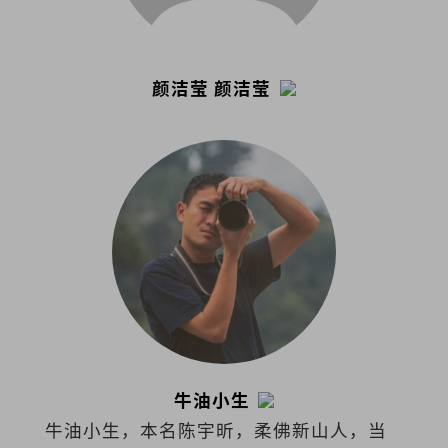
颜洁莹 颜洁莹
牛油小生
牛油小生，本名陈宇昕，柔佛新山人，当