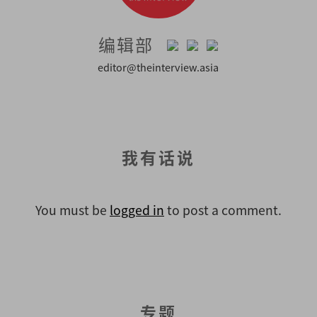
编辑部
editor@theinterview.asia
我有话说
You must be
logged in
to post a comment.
专题