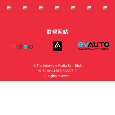
联盟网站
© The Interview Media Sdn. Bhd.
201801040185 (1302216­-D)
All rights reserved.