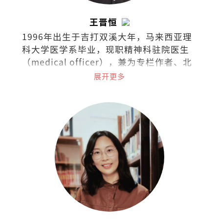
王晋恒
1996年出生于吉打双溪大年，马来西亚理
科大学医学系毕业，现职精神科驻院医生
（medical officer），兼为专栏作者、北
马作协副主席。曾任《马华文学》执行编
展开更多
辑。著有散文集《时光幽谷》。作品曾获
时报文学奖、花踪新秀文学奖、香港青年
文学奖等。长篇小说《弃医者》入选《亚
洲周刊》2025年度“全球华人十大小
说”。