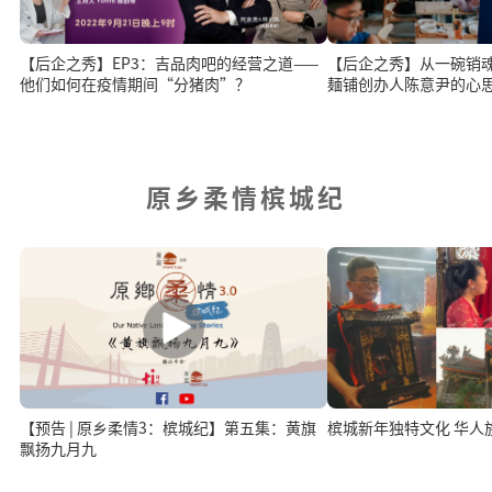
【后企之秀】EP3：吉品肉吧的经营之道——
【后企之秀】从一碗销
他们如何在疫情期间“分猪肉”？
麺铺创办人陈意尹的心
原乡柔情槟城纪
【预告 | 原乡柔情3：槟城纪】第五集：黄旗
槟城新年独
飘扬九月九