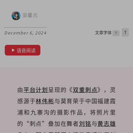
梁馨元
文章字体
T
December 6, 2024
T
语音阅读
由
平台计划
呈现的《
双重刺点
》，灵
感源于
林伟彬
与莫育荣于中国福建霞
浦和九寨沟的摄影作品，将照片里
的“刺点”叠加在舞者
刘铭
与
黄志雄