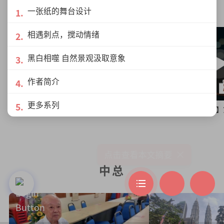
原乡柔情槟城纪
一张纸的舞台设计
相遇刺点，搅动情绪
黑白相噬 自然景观汲取意象
作者简介
更多系列
【原乡柔情3：槟城纪】第四集｜行行出状元
【原乡柔情3：槟城纪
中总