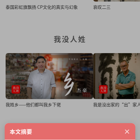
泰国彩虹旗飘扬 CP文化的真实与幻象
哀叹二三
我没人姓
我姓乡——他们都叫我乡下佬
我是没出家的“出”家
×
本文摘要