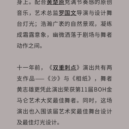
身上。配合
黄楚原
充满节奏感的原创
音乐，艺术总监
罗国文
导演与设计舞
台灯光；浩瀚广袤的自然景观，凝练
成霜露意象，幽微洒落于剧场与舞者
动作之间。
十一年前，《
双重刺点
》演出共有两
支作品——《沙》与《相纸》，舞者
黄志雄更凭此演出荣获第11届BOH金
马仑艺术大奖最佳舞者。同时，这场
演出也入围该届艺术奖最佳舞台设计
及最佳灯光设计。