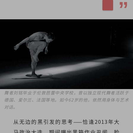
舞者刘铭毕业于伦敦芭蕾中央学校，曾以独立现代舞者活跃于
德国、爱尔兰、法国等地。如今62岁的他，依然用身体与艺术
对话。
从无边的黑引发的思考——恰逢2013年大
马政治大选，期间曝出黑箱作业丑闻，脸