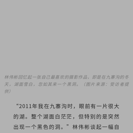
林伟彬回忆起一张自己最喜欢的摄影作品，即是在九寨沟的冬
天，湖面雪白，忽如其来一个黑洞。（图片来源：受访者提
供）
“2011年我在九寨沟时，眼前有一片很大
的湖。整个湖面白茫茫，但特别的是突然
出现一个黑色的洞。”林伟彬谈起一幅自