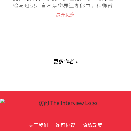
验与知识。自嘲是狗界江湖郎中，稍懂替
狗探脉与接生，小病可给参考意见，大病
展开更多
请贵客自理看兽医。
更多作者 »
关于我们
许可协议
隐私政策