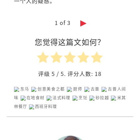
一个人的疑惑。
1 of 3
您觉得这篇文如何？
评级
5
/ 5. 评分人数:
18
东马
创意美食之都
厨师
古晋
古晋人间
味
在地食材
法式料理
烹饪
砂拉越
米其
林餐厅
西班牙料理