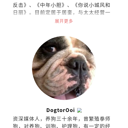
反击》、《中年小胆》、《你说小城风和
日丽》。目前定居于居銮，与太太经营一
家名为On The Road的咖啡馆，偶尔和伙
展开更多
伴举办艺文嘉年华，在起风和有光的小
城，慢慢生活。
DogtorOoi
资深媒体人，养狗三十余年，曾繁殖拳师
狗，对养狗、训狗、护理狗，有一定的经