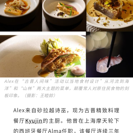
Alex在“古晋人间味”活动以当地食材设计”从河流到海
洋”和“山林”两大主题的菜单，颠覆常人对原住民食物的刻
板印象。（摄影：王睦錝）
Alex来自砂拉越诗巫，现为古晋精致料理
餐厅
Kyujin
的主厨。他曾在上海摩天轮下
的西班牙餐厅Alma任职，该餐厅连续三年