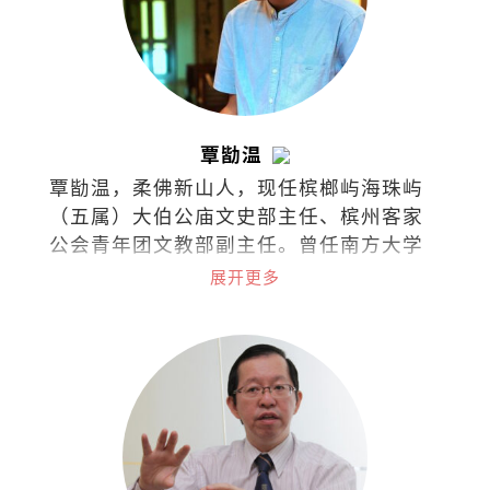
覃勓温
覃勓温，柔佛新山人，现任槟榔屿海珠屿
（五属）大伯公庙文史部主任、槟州客家
公会青年团文教部副主任。曾任南方大学
专项助理研究员。著有诗集《夕惕斋诗
展开更多
稿》（2024）、文集《天南余墨：南洋和
马华文史札记》（2025）；另主编《南
天：槟榔屿广东暨汀州会馆会刊》
（2026）。