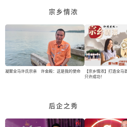
宗乡情浓
凝聚全马许氏宗亲 许金殿：这是我的使命
【宗乡情浓】打造全马
只许成功！
后企之秀