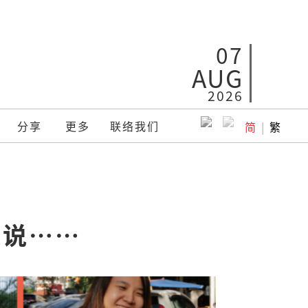
07
AUG
2026
分享
更多
联络我们
简
|
繁
想说……