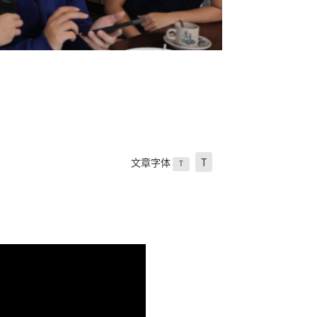
文章字体
T
T