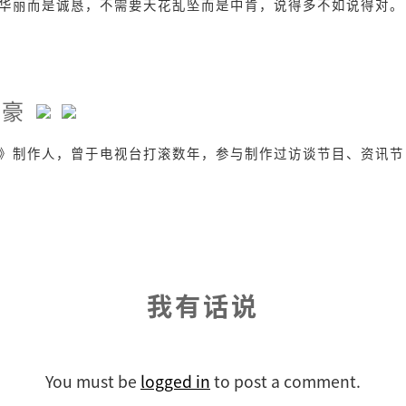
华丽而是诚恳，不需要天花乱坠而是中肯，说得多不如说得对。
智豪
》制作人，曾于电视台打滚数年，参与制作过访谈节目、资讯节
我有话说
You must be
logged in
to post a comment.