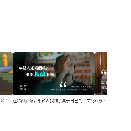
在精酿酒馆，年轻人找到了属于自己的酒文化
什么？
迁移不是犯罪 外籍