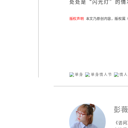
处处是“闪光灯”的情
版权声明
本文乃原创内容，版权属《
单身
单身情人节
情
彭
《访问