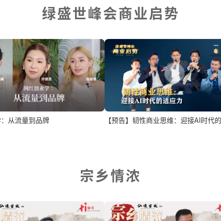
绿盛世峰会商业启势
学：从流量到品牌
【预告】韧性商业思维：迎接AI时代
宗乡情浓