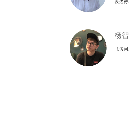
表达得
杨
《访问