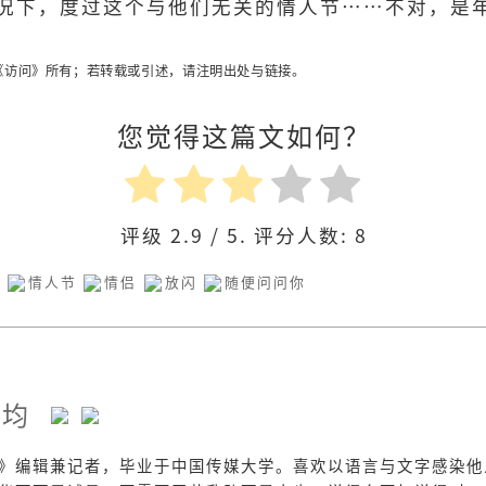
况下，度过这个与他们无关的情人节……不对，是
访问》所有；若转载或引述，请注明出处与链接。
您觉得这篇文如何？
评级
2.9
/ 5. 评分人数:
8
人
情人节
情侣
放闪
随便问问你
薇均
》编辑兼记者，毕业于中国传媒大学。喜欢以语言与文字感染他