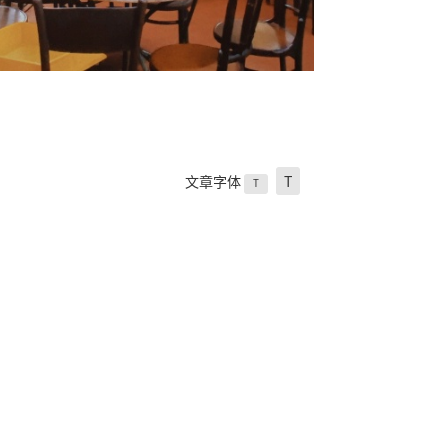
文章字体
T
T