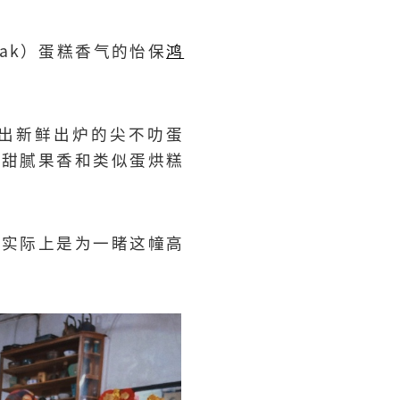
ak）蛋糕香气的怡保
鸿
出新鲜出炉的尖不叻蛋
的甜腻果香和类似蛋烘糕
，实际上是为一睹这幢高