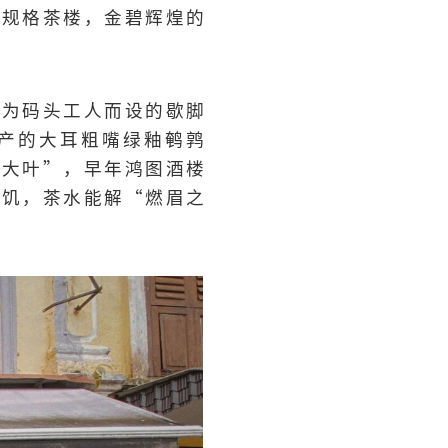
高规格茶楼，金碧辉煌的
专为码头工人而设的歇脚
产的大耳粗嘴绿釉鹌鹑
枝大叶”，早年鸿图酒楼
充饥，茶水能解“燃眉之