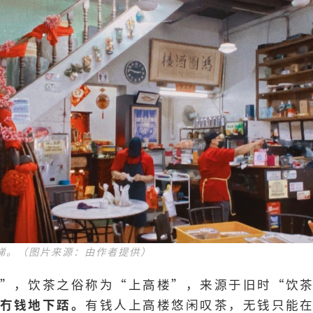
梯。（图片来源：由作者提供）
”，饮茶之俗称为“上高楼”，来源于旧时“饮
冇钱地下踎。
有钱人上高楼悠闲叹茶，无钱只能