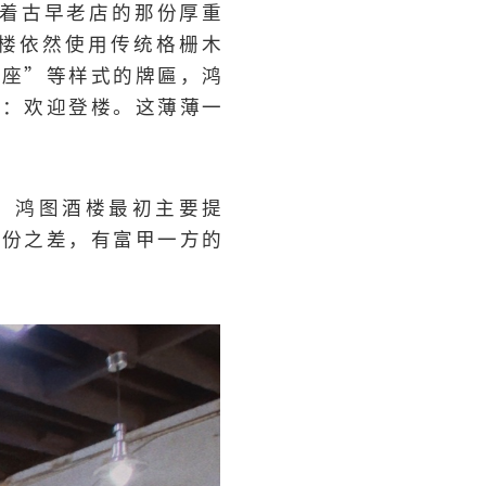
有着古早老店的那份厚重
楼依然使用传统格栅木
满座”等样式的牌匾，鸿
匾：欢迎登楼。这薄薄一
。鸿图酒楼最初主要提
身份之差，有富甲一方的