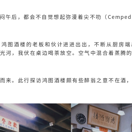
闷午后，都会不自觉想起弥漫着尖不叻（Cemped
，鸿图酒楼的老板和伙计进进出出，不断从厨房端
光河，我伏在桌边喝茶放空。空气中混合着蒸腾
而来。此行探访鸿图酒楼颇有些醉翁之意不在酒