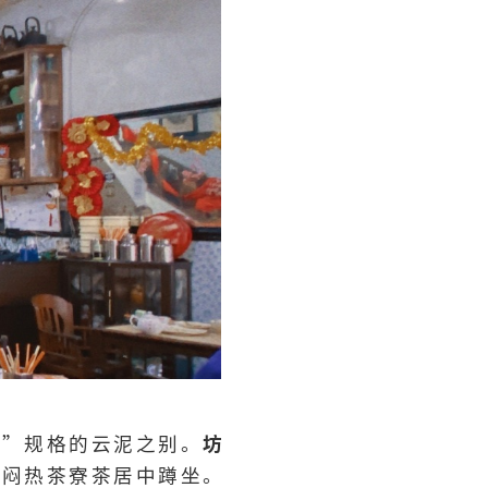
茶”规格的云泥之别。
坊
在闷热茶寮茶居中蹲坐。