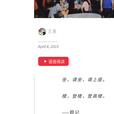
王茜
April 8, 2023
语音阅读
坐，请坐，请上座。
楼，登楼，登高楼。
——题记