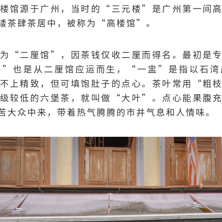
楼馆源于广州，当时的“三元楼”是广州第一间
矮茶肆茶居中，被称为“高楼馆”。
为“二厘馆”，因茶钱仅收二厘而得名。最初是
件”也是从二厘馆应运而生，“一盅”是指以石湾
不上精致，但可填饱肚子的点心。茶叶常用“粗
级较低的六堡茶，就叫做“大叶”。点心能果腹
苦大众中来，带着热气腾腾的市井气息和人情味。