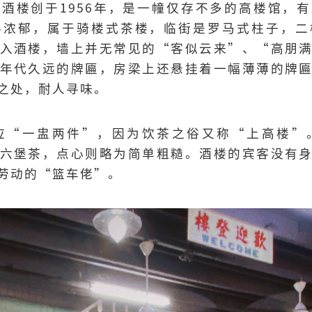
酒楼创于1956年，是一幢仅存不多的高楼馆，
彩浓郁，属于骑楼式茶楼，临街是罗马式柱子，二
入酒楼，墙上并无常见的“客似云来”、“高朋
年代久远的牌匾，房梁上还悬挂着一幅薄薄的牌
之处，耐人寻味。
应“一盅两件”，因为饮茶之俗又称“上高楼”
六堡茶，点心则略为简单粗糙。酒楼的宾客没有
劳动的“篮车佬”。