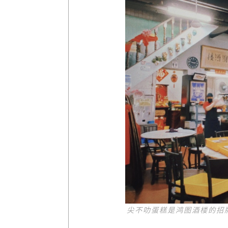
尖不叻蛋糕是鸿图酒楼的招