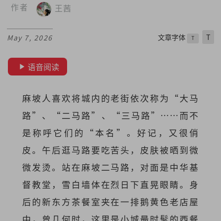
作者
王茜
文章字体
T
May 7, 2026
T
语音阅读
麻坡人喜欢将城内的老街依次称为“大马
路”、“二马路”、“三马路”⋯⋯而不
是称呼它们的“本名”。好记，又很俏
皮。午后逛马路要吃苦头，皮肤被晒到微
微发烫。站在麻坡二马路，对面是中华基
督教堂，雪白墙体在烈日下直晃眼睛。身
后的新东方茶餐室夹在一排鹅黄色老店屋
中，曾几何时，这里是小城最时髦的西餐