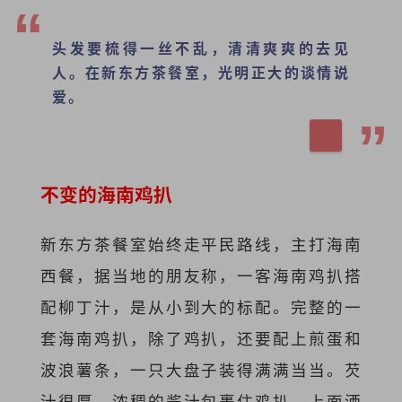
头发要梳得一丝不乱，清清爽爽的去见
人。在新东方茶餐室，光明正大的谈情说
爱。
不变的
海南鸡扒
新东方茶餐室始终走平民路线，主打海南
西餐，据当地的朋友称，一客海南鸡扒搭
配柳丁汁，是从小到大的标配。完整的一
套海南鸡扒，除了鸡扒，还要配上煎蛋和
波浪薯条，一只大盘子装得满满当当。芡
汁很厚，浓稠的酱汁包裹住鸡扒，上面洒