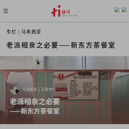
Skip
to
content
专栏
|
马来茜亚
老派相亲之必要——新东方茶餐室