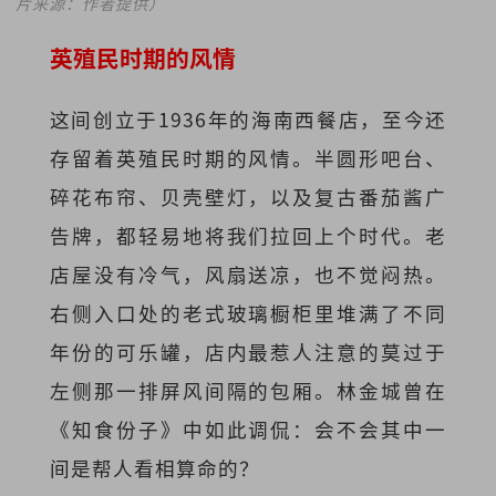
片来源：作者提供）
英殖民时期的风情
这间创立于1936年的海南西餐店，至今还
存留着英殖民时期的风情。半圆形吧台、
碎花布帘、贝壳壁灯，以及复古番茄酱广
告牌，都轻易地将我们拉回上个时代。老
店屋没有冷气，风扇送凉，也不觉闷热。
右侧入口处的老式玻璃橱柜里堆满了不同
年份的可乐罐，店内最惹人注意的莫过于
左侧那一排屏风间隔的包厢。林金城曾在
《知食份子》中如此调侃：会不会其中一
间是帮人看相算命的？