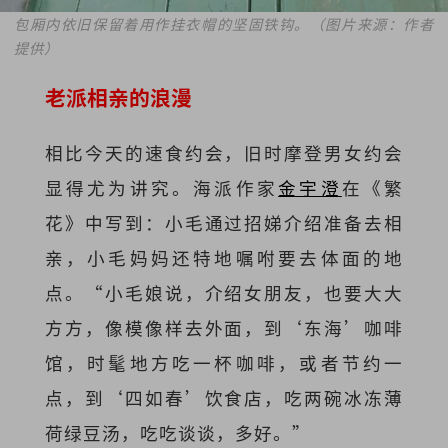
包厢内依旧保留着用作挂衣帽的坚固铁钩。（图片来源：作者
提供）
老派相亲的浪漫
相比今天的速食约会，旧时摩登男女约会
显得尤为讲究。海派作家
金宇澄
在《繁
花》中写到：小毛通过招娣介绍准备去相
亲，小毛妈妈还特地嘱咐要去体面的地
点。“小毛娘说，介绍女朋友，也要大大
方方，像模像样去外面，到‘东海’咖啡
馆，时髦地方吃一杯咖啡，或者节约一
点，到‘四如春’饮食店，吃两碗冰冻薄
荷绿豆汤，吃吃谈谈，多好。”