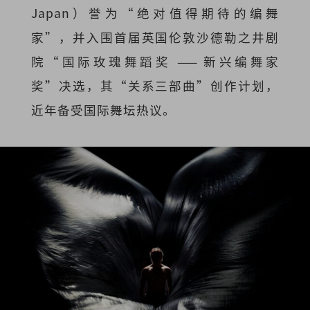
Japan）誉为“绝对值得期待的编舞
家”，并入围首届英国伦敦沙德勒之井剧
院“国际玫瑰舞蹈奖 —— 新兴编舞家
奖”决选，其“关系三部曲”创作计划，
近年备受国际舞坛热议。