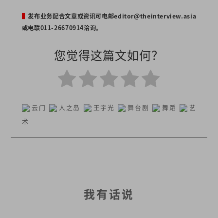
▌
发布业务配合文章或资讯可电邮
editor@theinterview.asia
或电联011-26670914洽询。
您觉得这篇文如何？
云门
人之岛
王宇光
舞台剧
舞蹈
艺
术
我有话说