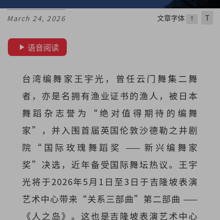
文章字体
T
March 24, 2026
T
语音阅读
台湾编舞家王宇光，曾任云门舞集二舞
者，亦是名拥有渔业证书的渔人，被日本
舞蹈杂志誉为“绝对值得期待的编舞
家”，并入围首届英国伦敦沙德勒之井剧
院“国际玫瑰舞蹈奖 —— 新兴编舞家
奖”决选，近年备受国际舞坛热议。王宇
光将于2026年5月1日至3日于吉隆坡表演
艺术中心带来“关系三部曲”第二部曲 ——
《人之岛》。这也是吉隆坡表演艺术中心