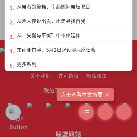
从舞者到编舞，引起国际舞坛瞩目
更多作者 »
从渔人传说出发，出走寻找自我
从“失衡与平衡”中不停延伸
东南亚首演，5月2日起设演后座谈会
更多系列
关于我们
许可协议
隐私政策
联络我们
作者列表
×
点击查看本文摘要
联盟网站