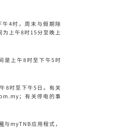
至下午4时，周末与假期除
间为上午8时15分至晚上
间是上午8时至下午5时
每日上午8时至下午5日。有关
com.my
；有关停电的事
网
与myTNB应用程式，