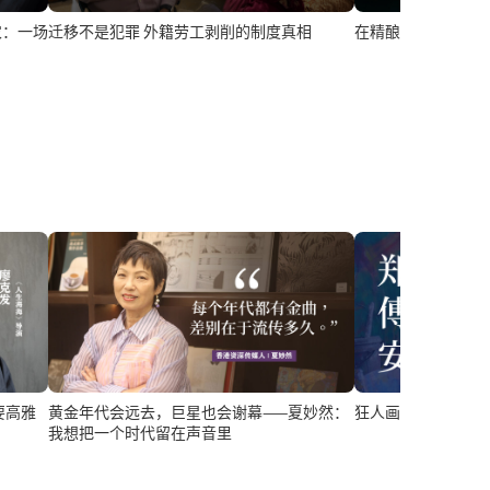
在精酿酒馆，年轻
农：一场
迁移不是犯罪 外籍劳工剥削的制度真相
黄金年代会远去，巨星也会谢幕——夏妙然：
狂人画家郑傅安：
我想把一个时代留在声音里