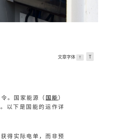
文章字体
T
T
制令。国家能源（
国能
）
作。以下是国能的运作详
户获得实际电单，而非预