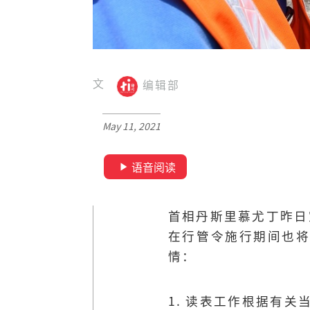
文
编辑部
May 11, 2021
语音阅读
首相丹斯里慕尤丁昨日宣
在行管令施行期间也将
情：
1. 读表工作根据有