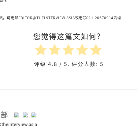
讯，可电邮
EDITOR@THEINTERVIEW.ASIA
或电联011-26670914洽询
您觉得这篇文如何？
评级
4.8
/ 5. 评分人数:
5
令
辑部
theinterview.asia