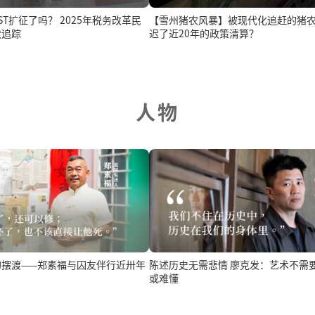
【雪州猪农风暴】被现代化追赶的猪
吗？ 2025年税务改革民
迟了近20年的政策清算？
状追踪
人物
的摆渡——郑素福与囚友伴行近卅年
陈述历史无需悲情 廖克发：艺术不需要高雅
或难懂