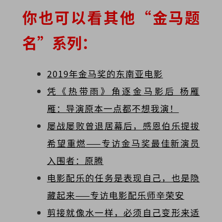
你也可以看其他“金马题
名”系列：
2019年金马奖的东南亚电影
凭《热带雨》角逐金马影后 杨雁
雁：导演原本一点都不想我演！
屡战屡败曾退居幕后，感恩伯乐提拔
希望重燃——专访金马奖最佳新演员
入围者：原腾
电影配乐的任务是表现自己，也是隐
藏起来——专访电影配乐师辛荣安
剪接就像水一样，必须自己变形来适