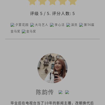
评级
5
/ 5. 评分人数:
5
夕雾花园
大马艺人
李心洁
演员
第56届
金马奖
金马奖
陈韵传
毕业后在电视台当了10年的新闻主播，改朝换代后