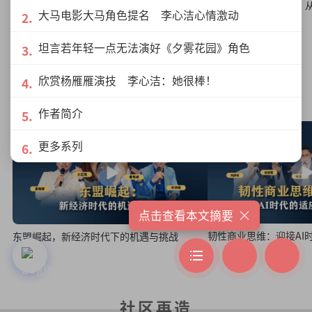
他乡的餐桌：Dari Dapur与移民的味觉故事
【微塑料入侵（上）】
大马电影大马角色提名 李心洁心情激动
下了多少塑料？
坦言若年轻一点无法演好《夕雾花园》角色
欣赏杨雁雁演技 李心洁：她很棒！
绿盛世峰会商业启势
作者简介
更多系列
×
点击查看本文摘要
韧性商业思维：迎接AI
东盟崛起，新经济时代下的机遇与挑战
社区再造