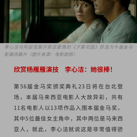
李心洁与阿部宽展开禁忌爱情的《夕雾花园》获选为今届金马
影展闭幕片（图片来源：电影剧照）
欣赏杨雁雁演技 李心洁：她很棒！
第56届金马奖颁奖典礼23日将在台北登
场，本届马来西亚电影人大放异彩，共有
11名电影人以13项作品入围本届金马奖，
其中5位最佳女主角中，其中两位是马来西
亚人，就此，李心洁就说这是非常值得骄