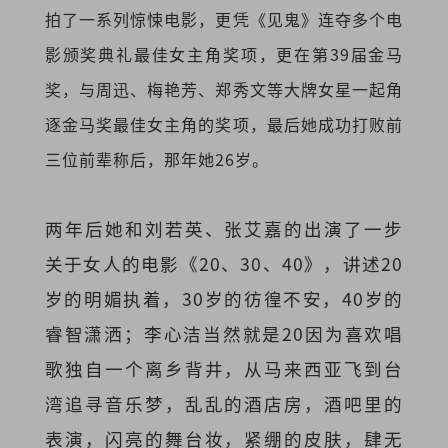
拍了一系列惊悚电影，更凭《见鬼》连夺多个电
影颁奖典礼最佳女主角奖项，更在第39届金马
奖，与周迅、梅艳芳、郑秀文等大牌女星一起角
逐金马奖最佳女主角的奖项，最后她成功打败前
三位前辈称后，那年她26岁。
两年后她和刘若英、张艾嘉的出演了一步
关于女人的电影《20、30、40》，讲述20
岁的明媚执着，30岁的彷徨不安，40岁的
睿智潇洒；李心洁当然就是20因为喜欢唱
歌独自一个离乡背井，从马来西亚飞到台
湾追寻音乐梦，乱乱的酒店房，酒吧里的
表演，闪亮的舞台妆，紧绷的皮肤，肆无