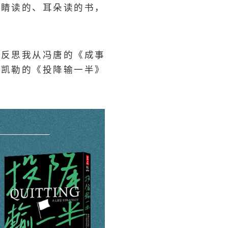
眼睛读的、耳朵读的书，
始反思我从冯唐的《成事
・凯勒的《投降输一半》