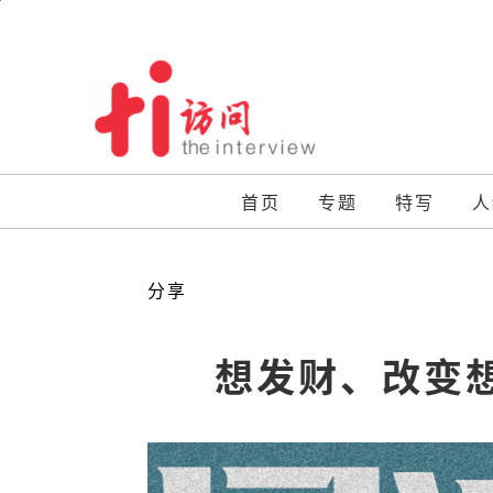
Skip
to
content
首页
专题
特写
人
分享
想发财、改变想