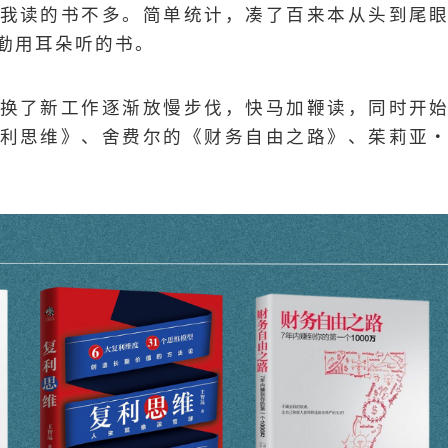
我读的书不多。简单统计，凑了百来本从头到尾
勤用耳朵听的书。
换了新工作逐渐放慢步伐，快马加鞭读，同时开
利思维》、舍费尔的《财务自由之路》、茱莉亚