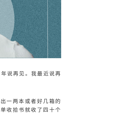
4年说再见。我最近说再
拾出一两本或者好几箱的
单单收拾书就收了四十个