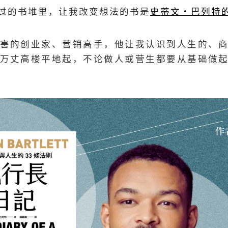
过的书堆里，让我改变想法的书是
史蒂文・巴列特
害的创业家、营销高手，他让我认识到人生的、
万丈高楼平地起，不论做人或营生都要从基础做