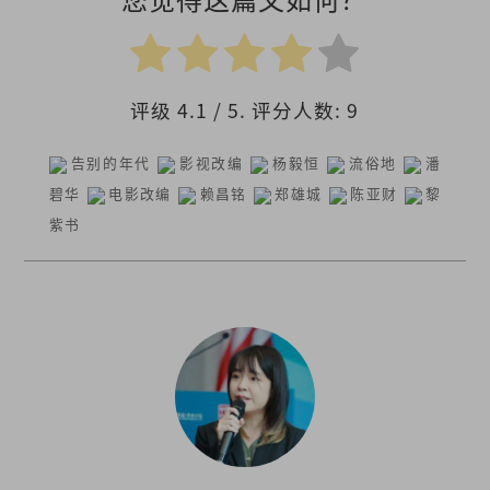
评级
4.1
/ 5. 评分人数:
9
告别的年代
影视改编
杨毅恒
流俗地
潘
碧华
电影改编
赖昌铭
郑雄城
陈亚财
黎
紫书