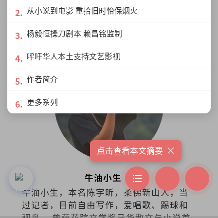
品，目前为亚洲制作人平台的委员会成
从小说到电影 重拾旧时怡保烟火
员。2019年获澳洲国家艺术委员会挑选为
展开更多
杨毅恒操刀剧本 赖昌铭监制
艺术领导力项目国际成员。
呼吁华人本土支持文艺影视
作者简介
更多系列
×
点击查看本文摘要
牛油小生
牛油小生，本名陈宇昕，柔佛新山人，当
过记者，目前自由写作，爱唱歌、踢球和
观鸟。 曾获花踪文学奖马华散文与小说首