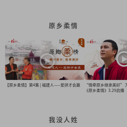
原乡柔情
【原乡柔情】第4集 | 福建人——爱拼才会赢
“情牵原乡继承美好” 万富山庄赞助呈献
《原乡柔情》3.29启播
我没人姓