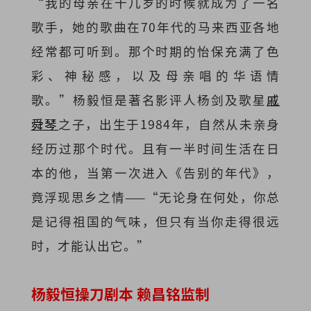
“我的母亲在十几岁的时候就成为了一名
歌手，她的歌曲在70年代的马来西亚各地
经常都可听到。那个时期的怡保充满了色
彩、神秘感，以及母亲唱的华语情
歌。”杨毅恒是
著名影评人杨剑及歌星
戚
舜琴
之子，出生于1984年，自然从未亲身
经历过那个时代。且有一半时间生活在日
本的他，当第一次进入《告别的年代》，
竟浮现思乡之情——“无论身在何处，你总
是记得祖国的气味，但只有当你走得很远
时，才能认出它。”
杨毅恒操刀剧本
赖昌铭监制