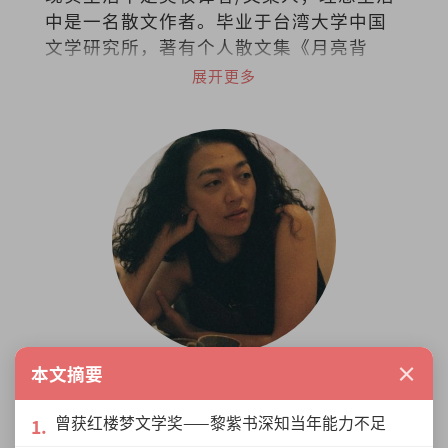
中是一名散文作者。毕业于台湾大学中国
文学研究所，著有个人散文集《月亮背
面》和《文字烧》。喜欢跑步、放空、撸
展开更多
猫、旅行、美食、听海、听歌、看剧、看
书，爱面包也爱梦想，集所有矛盾于一身
的困惑之人。
×
本文摘要
陈鱼简
大马当代创意艺术制作人。创办Toccata
曾获红楼梦文学奖——黎紫书深知当年能力不足
Studio，提倡当代创意艺术，推广原创作