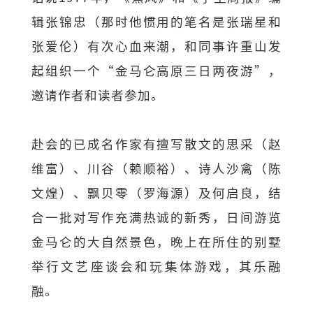
辑张锦忠（那时他惯用的笔名是张瑞星和
张爱伦）有次心血来潮，和同事许重山发
起组织一个“金马仑高原三日两夜游”，
邀请作者和读者参加。
赴会的已成名作家有擅写散文的思采（赵
维富）、川谷（赖顺裕）、诗人沙禽（陈
文煌）、飘贝零（罗海源）及何启良，结
合一批对写作充满热诚的新秀，日间游览
金马仑的大自然景色，晚上在所住的别墅
举行文艺座谈会和玩集体游戏，其乐融
融。