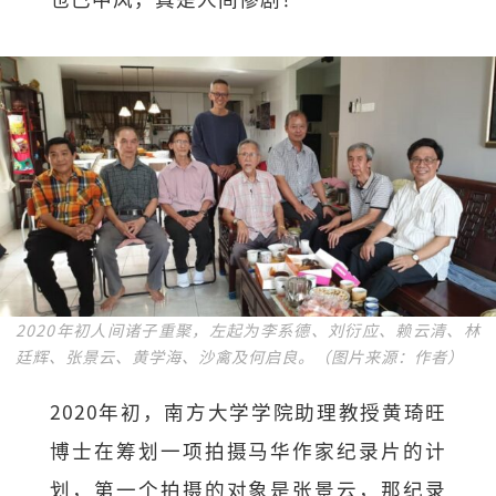
2020年初人间诸子重聚，左起为李系德、刘衍应、赖云清、林
廷辉、张景云、黄学海、沙禽及何启良。（图片来源：作者）
2020年初，南方大学学院助理教授黄琦旺
博士在筹划一项拍摄马华作家纪录片的计
划，第一个拍摄的对象是张景云，那纪录