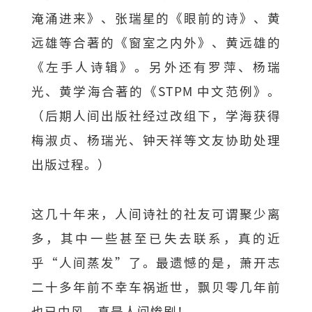
淹涌进来》、张瑞星的《眼前的诗》、黄
远雄等合著的《窗室之内外》、黄远雄的
《左手人诗辑》。另外还有罗萍、杨瑞
光、黄学海合著的《STPM 中文范例》。
（后期人间出版社经过改组下，学海获得
梅淑贞、杨瑞光、钟天祥等文友协助处理
出版过程。）
这几十年来，人间诗社的社友可谓聚少离
多，其中一些甚至已失去联系，真的近
乎“人间蒸发”了。最遗憾的是，萧开志
二十多年前不幸车祸逝世，飘贝零几年前
也已中风，真是人间惨剧！