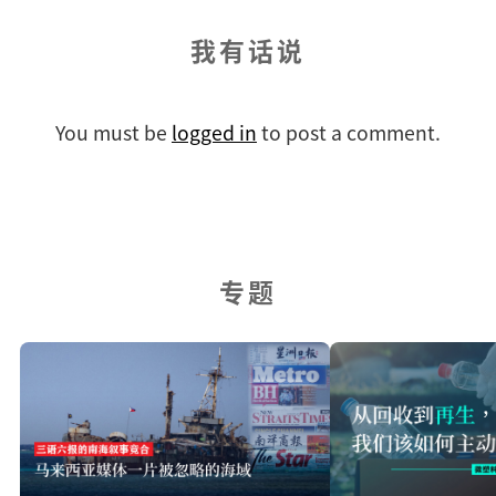
我有话说
You must be
logged in
to post a comment.
专题