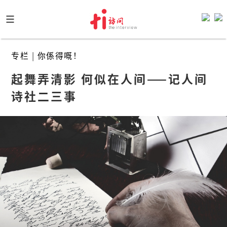
Skip
to
content
专栏
|
你係得嘅！
起舞弄清影 何似在人间——记人间
诗社二三事