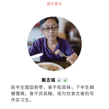
边界（2016）、克斯巴扎-孟加拉
展开更多
（2018）、阿拉干-缅甸（2019）、土耳
其（2019）、台湾（2023）、尼泊尔
（2024）和约旦（2024）。
戴志强
前半生囫囵吞枣，食不知其味；下半生细
嚼慢嚥，食不厌其精。现为饮食文章的写
作实习生。