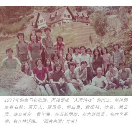
1977年的金马仑旅游，间接促成“人间诗社”的创立。前排蹲
坐者右起：萧开志、飘贝零、何启良、赖顺裕、沙禽、赖云
清。站立者左一黄学海、左五陈明发、左六赵维富、右六李系
德、右八林廷辉。（图片来源：作者）