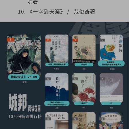
明著
《一字到天涯》 / 范俊奇著