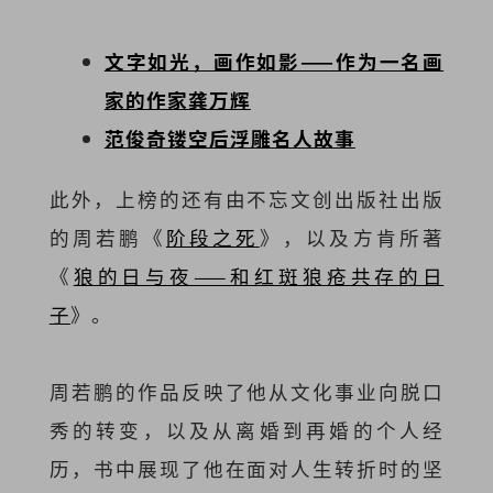
文字如光，画作如影——作为一名画
家的作家龚万辉
范俊奇镂空后浮雕名人故事
此外，上榜的还有由不忘文创出版社出版
的周若鹏《
阶段之死
》，以及方肯所著
《
狼的日与夜——和红斑狼疮共存的日
子
》。
周若鹏的作品反映了他从文化事业向脱口
秀的转变，以及从离婚到再婚的个人经
历，书中展现了他在面对人生转折时的坚