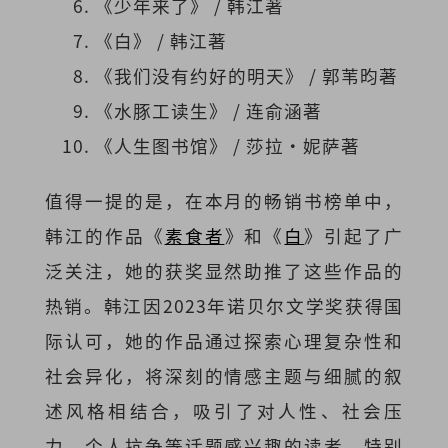
《少年来了》 / 韩江著
《白》 / 韩江著
《我们没有约好的明天》 / 郭苇昀著
《水豚工读生》 / 连俞涵著
《人生图书馆》 / 莎拉·妮萨著
值得一提的是，在本月的畅销书榜单中，
韩江的作品《
素食者
》和《
白
》引起了广
泛关注，她的获奖显然助推了这些作品的
热销。韩江因2023年诺贝尔文学奖获得国
际认可，她的作品通过探索心理复杂性和
社会异化，将深刻的情感主题与细腻的叙
述风格相结合，吸引了对人性、社会压
力、个人抗争等话题感兴趣的读者。特别