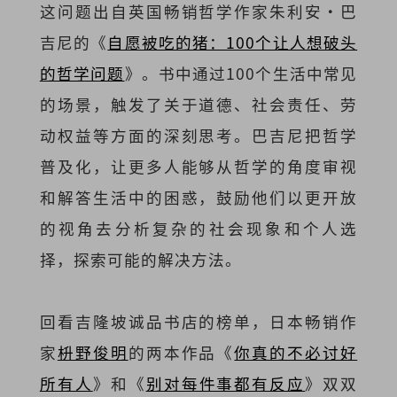
这问题出自英国畅销哲学作家朱利安·巴
吉尼的《
自愿被吃的猪：100个让人想破头
的哲学问题
》。书中通过100个生活中常见
的场景，触发了关于道德、社会责任、劳
动权益等方面的深刻思考。巴吉尼把哲学
普及化，让更多人能够从哲学的角度审视
和解答生活中的困惑，鼓励他们以更开放
的视角去分析复杂的社会现象和个人选
择，探索可能的解决方法。
回看吉隆坡诚品书店的榜单，日本畅销作
家
枡野俊明
的两本作品《
你真的不必讨好
所有人
》和《
别对每件事都有反应
》双双