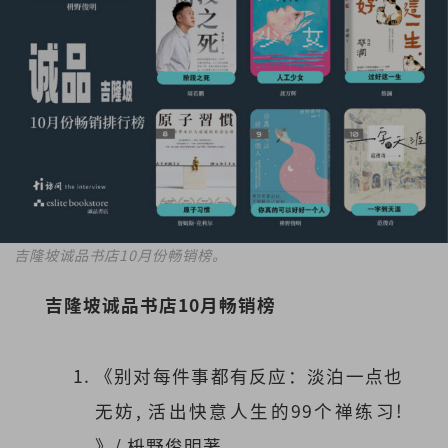
吉隆坡诚品书店10月份畅销榜。
吉隆坡诚品书店10月畅销榜
《别对每件事都有反应：淡泊一点也
无妨, 活出快意人生的99个禅练习!
》/ 枡野俊明著