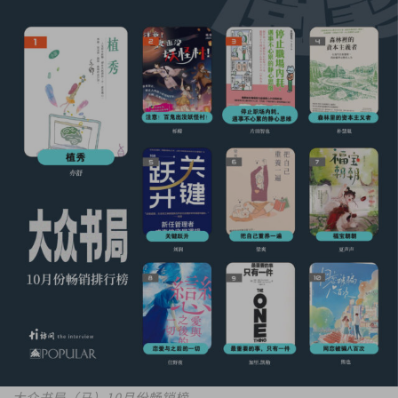
大众书局（马）10月份畅销榜。