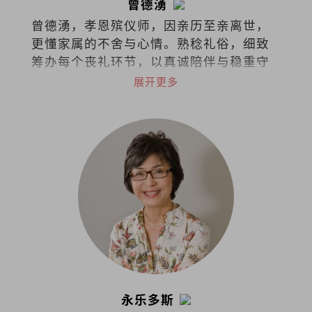
曾德湧
曾德湧，孝恩殡仪师，因亲历至亲离世，
更懂家属的不舍与心情。熟稔礼俗，细致
筹办每个丧礼环节，以真诚陪伴与稳重守
护，让每一份告别更贴近心意。
展开更多
永乐多斯