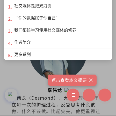
甘于过着斜杠生活，并透过影视作品及阅
社交媒体是把双刃剑
读，跃入另一个人生的故事，借此充电。
“你的数据属于你自己”
我们都该学习使用社交媒体的修养
作者简介
更多系列
×
点击查看本文摘要
辜伟龙
辜伟龙（Desmond），大体护理师16年。
在每一次的护理过程，反复思考什么该
做、什么不该做。比起完美，他更重视让