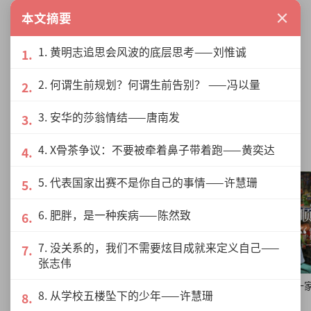
×
本文摘要
You must be
logged in
to post a comment.
1. 黄明志追思会风波的底层思考——刘惟诚
2. 何谓生前规划？何谓生前告别？ ——冯以量
3. 安华的莎翁情结——唐南发
专题
4. X骨茶争议：不要被牵着鼻子带着跑——黄奕达
5. 代表国家出赛不是你自己的事情——许慧珊
6. 肥胖，是一种疾病——陈然致
7. 没关系的，我们不需要炫目成就来定义自己——
张志伟
我姓神，但我只是个普通人——神建华
彭顺：自得其乐地开一
8. 从学校五楼坠下的少年——许慧珊