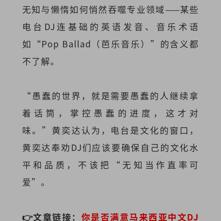
无知与懒惰如何悄然吞噬专业领域——某些
电台DJ连基础的英语发音、音乐术语
如“Pop Ballad（芭乐音乐）”的含义都
不了解。
“愚蠢的世界，就是需要愚蠢的人继续拿
着话筒，掌控愚蠢的进度，这才对
味。”黄奕达认为，
电台是文化的窗口，
黄奕达奉劝DJ们应该要确保自己的文化水
平和品质，不该把“无知当作直率可
爱”。
👉文章链接：
你是
否满意马来西亚中文DJ