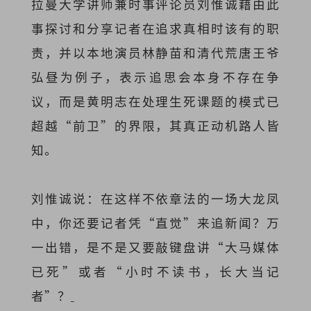
拉曼大学讲师兼时事评论员刘惟诚藉由此
事探讨和分享记者在追求真相时该有的职
责，并以本地演员林静苗和
清代荒唐王爷
弘昼为例子，表示
追思会本身不存在争
议，而是黄明志在处理生死课题的模式已
超越“前卫”的界限，其真正动机路人皆
知。
刘惟诚说：在这样不依章法的一场大龙凤
中，你还要记者凭“直觉”来追新闻？万
一出错，是不是又要敲键盘讲“大马媒体
已死”或者“小时不读书，长大当记
者”？