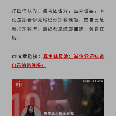
许国伟认为：诚青团也好，巫青也罢，不
论是跟着伊党尾巴炒宗教课题，或自己急
着打宗教牌，最终都是螳螂捕蝉，黃雀在
后。
👉文章链接：
真
主袜风波：诚信党还知道
自己的路线吗？