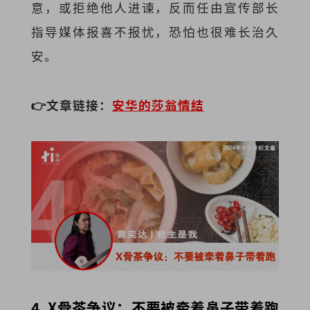
意，或拒绝他人进谏，反而任由宣传部长
指导媒体报喜不报忧，恐怕也很难长治久
安。
👉文章链接：
安华的莎翁情结
4. X骨茶争议：不要被牵着鼻子带着跑